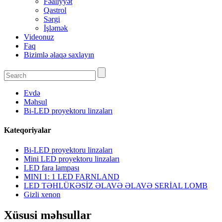
Fəaliyyət
Qastrol
Sərgi
İşləmək
Videonuz
Faq
Bizimlə əlaqə saxlayın
Evdə
Məhsul
Bi-LED proyektoru linzaları
Kateqoriyalar
Bi-LED proyektoru linzaları
Mini LED proyektoru linzaları
LED fara lampası
MINI 1: 1 LED FARNLAND
LED TƏHLÜKƏSİZ ƏLAVƏ ƏLAVƏ SERİAL LOMB
Gizli xenon
Xüsusi məhsullar