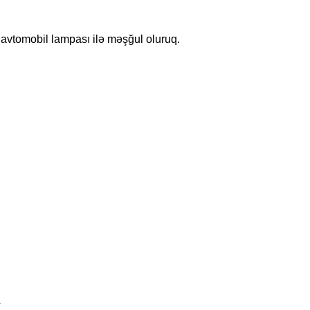
u avtomobil lampası ilə məşğul oluruq.
h