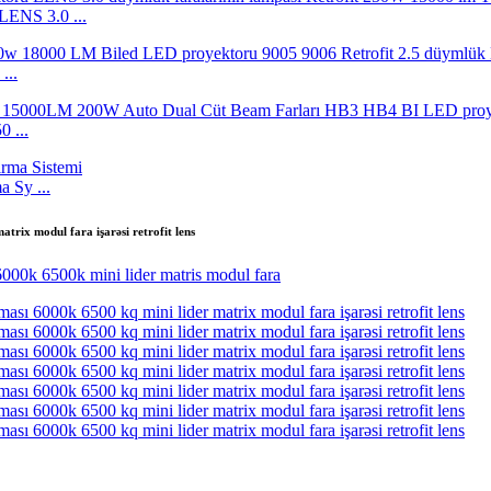
ENS 3.0 ...
...
 ...
 Sy ...
rix modul fara işarəsi retrofit lens