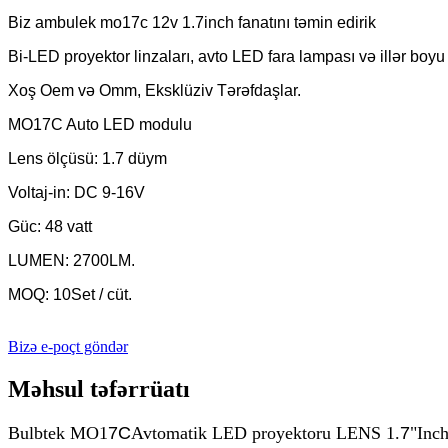
Biz ambulek mo17c 12v 1.7inch fanatını təmin edirik
Bi-LED proyektor linzaları, avto LED fara lampası və illər boy
Xoş Oem və Omm, Eksklüziv Tərəfdaşlar.
MO17C Auto LED modulu
Lens ölçüsü: 1.7 düym
Voltaj-in: DC 9-16V
Güc: 48 vatt
LUMEN: 2700LM.
MOQ: 10Set / cüt.
Bizə e-poçt göndər
Məhsul təfərrüatı
Bulbtek MO1
7C
Avtomatik LED proyektoru LENS 1.
7
"Inc