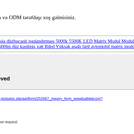
 və ODM tərəfdaşı xoş gəlmisiniz.
şüa düzbucaqlı işıqlandırması 5000k 5500K LED Matrix Modul Modul
 düz kəsilmiş xətt Biled Yüksək aşağı faril avtomobil matrix modul