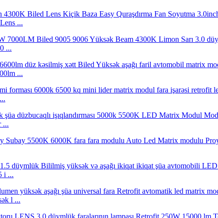
ens ...
 ...
0lm ...
..
...
i ...
k l ...