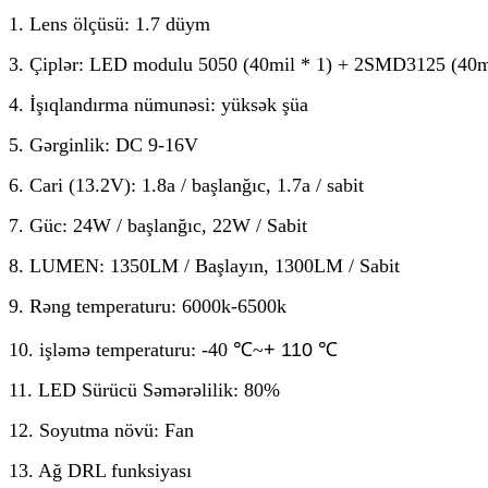
1. Lens ölçüsü: 1.7 düym
3. Çiplər: LED modulu 5050 (40mil * 1) + 2SMD3125 (40mi
4. İşıqlandırma nümunəsi: yüksək şüa
5. Gərginlik: DC 9-16V
6. Cari (13.2V): 1.8a / başlanğıc, 1.7a / sabit
7. Güc: 24W / başlanğıc, 22W / Sabit
8. LUMEN: 1350LM / Başlayın, 1300LM / Sabit
9. Rəng temperaturu: 6000k-6500k
10. işləmə temperaturu: -40 ℃
~
+ 110 ℃
11. LED Sürücü Səmərəlilik: 80%
12. Soyutma növü: Fan
13. Ağ DRL funksiyası