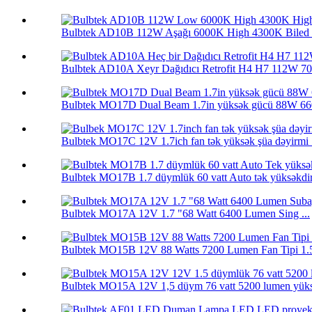
Bulbtek AD10B 112W Aşağı 6000K High 4300K ​​Biled L
Bulbtek AD10A Xeyr Dağıdıcı Retrofit H4 H7 112W 700
Bulbtek MO17D Dual Beam 1.7in yüksək gücü 88W 660
Bulbtek MO17C 12V 1.7ich fan tək yüksək şüa dəyirmi .
Bulbtek MO17B 1.7 düymlük 60 vatt Auto tək yüksəkdir 
Bulbtek MO17A 12V 1.7 "68 Watt 6400 Lumen Sing ...
Bulbtek MO15B 12V 88 Watts 7200 Lumen Fan Tipi 1.5 
Bulbtek MO15A 12V 1,5 düym 76 vatt 5200 lumen yüksə