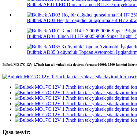
Bulbtek AF01 LED Duman Lampa BI LED proyektoru L
Bulbtek AD03 Heç bir dağıdıcı quraşdırma H4 H7 250w 
Bulbtek AD01 3 Inch H4 H7 9005 9006 Super Bright 150
Bulbtek AD35 3 düymlük Topdan Avtomobil İşıqlandırma
Bulbek MO17C 12V 1.7inch fan tək yüksək şüa dəyirmi forması 6000k 6500 kq mini lider mat
Qısa təsvir: