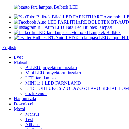
English
Evdə
Məhsul
Bi-LED proyektoru linzaları
Mini LED proyektoru linzaları
LED fara lampası
MINI 1: 1 LED FARNLAND
LED TƏHLÜKƏSİZ ƏLAVƏ ƏLAVƏ SERİAL LO
Gizli xenon
Haqqımızda
Download
Macal
Məhsul
Test
Alibaba