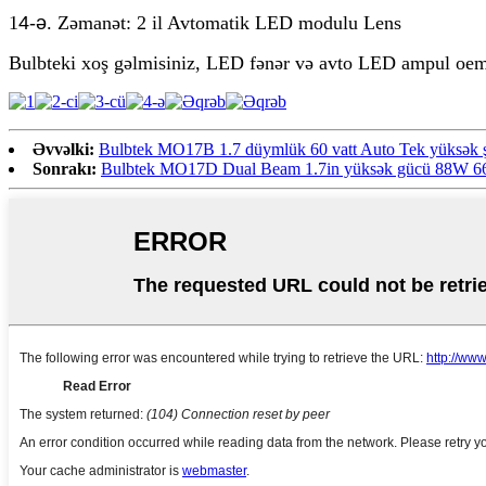
1
4-ə
. Zəmanət: 2 il Avtomatik LED modulu Lens
Bulbteki xoş gəlmisiniz, LED fənər və avto LED ampul oem
Əvvəlki:
Bulbtek MO17B 1.7 düymlük 60 vatt Auto Tek yüksək 
Sonrakı:
Bulbtek MO17D Dual Beam 1.7in yüksək gücü 88W 6600lm