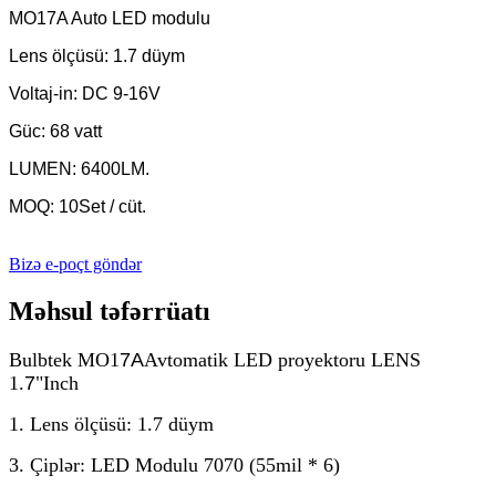
MO17A Auto LED modulu
Lens ölçüsü: 1.7 düym
Voltaj-in: DC 9-16V
Güc: 68 vatt
LUMEN: 6400LM.
MOQ: 10Set / cüt.
Bizə e-poçt göndər
Məhsul təfərrüatı
Bulbtek MO1
7A
Avtomatik LED proyektoru LENS
1.
7
"Inch
1. Lens ölçüsü: 1.7 düym
3. Çiplər: LED Modulu 7070 (55mil * 6)