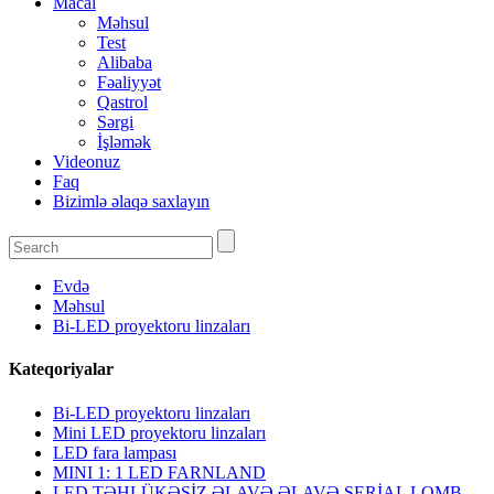
Macal
Məhsul
Test
Alibaba
Fəaliyyət
Qastrol
Sərgi
İşləmək
Videonuz
Faq
Bizimlə əlaqə saxlayın
Evdə
Məhsul
Bi-LED proyektoru linzaları
Kateqoriyalar
Bi-LED proyektoru linzaları
Mini LED proyektoru linzaları
LED fara lampası
MINI 1: 1 LED FARNLAND
LED TƏHLÜKƏSİZ ƏLAVƏ ƏLAVƏ SERİAL LOMB