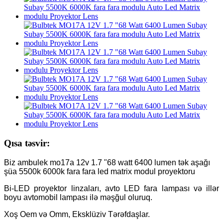
Qısa təsvir:
Biz ambulek mo17a 12v 1.7 "68 watt 6400 lumen tək aşağı
şüa 5500k 6000k fara fara led matrix modul proyektoru
Bi-LED proyektor linzaları, avto LED fara lampası və illər
boyu avtomobil lampası ilə məşğul oluruq.
Xoş Oem və Omm, Eksklüziv Tərəfdaşlar.