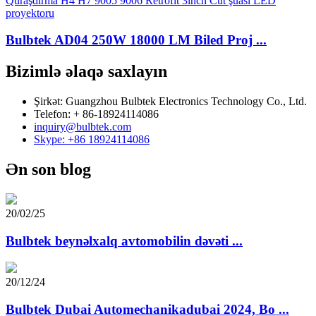
Bulbtek AD04 250W 18000 LM Biled Proj ...
Bizimlə əlaqə saxlayın
Şirkət: Guangzhou Bulbtek Electronics Technology Co., Ltd.
Telefon: + 86-18924114086
inquiry@bulbtek.com
Skype: +86 18924114086
Ən son blog
20/02/25
Bulbtek beynəlxalq avtomobilin dəvəti ...
20/12/24
Bulbtek Dubai Automechanikadubai 2024, Bo ...