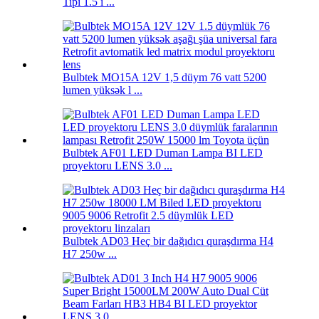
Tipi 1.5 i ...
Bulbtek MO15A 12V 1,5 düym 76 vatt 5200
lumen yüksək l ...
Bulbtek AF01 LED Duman Lampa BI LED
proyektoru LENS 3.0 ...
Bulbtek AD03 Heç bir dağıdıcı quraşdırma H4
H7 250w ...