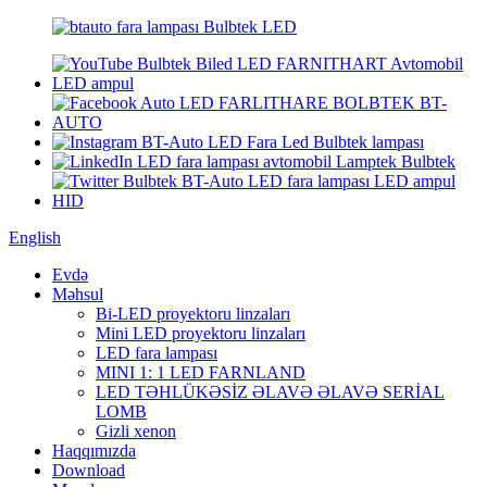
English
Evdə
Məhsul
Bi-LED proyektoru linzaları
Mini LED proyektoru linzaları
LED fara lampası
MINI 1: 1 LED FARNLAND
LED TƏHLÜKƏSİZ ƏLAVƏ ƏLAVƏ SERİAL
LOMB
Gizli xenon
Haqqımızda
Download