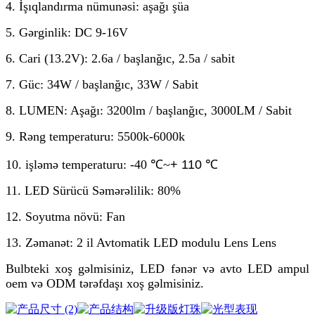
4. İşıqlandırma nümunəsi: aşağı şüa
5. Gərginlik: DC 9-16V
6. Cari (13.2V): 2.6a / başlanğıc, 2.5a / sabit
7. Güc: 34W / başlanğıc, 33W / Sabit
8. LUMEN: Aşağı: 3200lm / başlanğıc, 3000LM / Sabit
9. Rəng temperaturu: 5500k-6000k
10. işləmə temperaturu: -40 ℃
~
+ 110 ℃
11. LED Sürücü Səmərəlilik: 80%
12. Soyutma növü: Fan
13. Zəmanət: 2 il Avtomatik LED modulu Lens Lens
Bulbteki xoş gəlmisiniz, LED fənər və avto LED ampul
oem və ODM tərəfdaşı xoş gəlmisiniz.