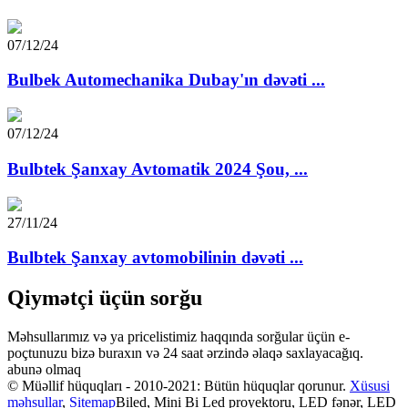
07/12/24
Bulbek Automechanika Dubay'ın dəvəti ...
07/12/24
Bulbtek Şanxay Avtomatik 2024 Şou, ...
27/11/24
Bulbtek Şanxay avtomobilinin dəvəti ...
Qiymətçi üçün sorğu
Məhsullarımız və ya pricelistimiz haqqında sorğular üçün e-
poçtunuzu bizə buraxın və 24 saat ərzində əlaqə saxlayacağıq.
abunə olmaq
© Müəllif hüquqları - 2010-2021: Bütün hüquqlar qorunur.
Xüsusi
məhsullar
,
Sitemap
Biled, Mini Bi Led proyektoru, LED fənər, LED