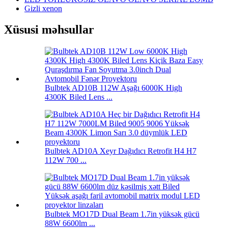
Gizli xenon
Xüsusi məhsullar
Bulbtek AD10B 112W Aşağı 6000K High
4300K ​​Biled Lens ...
Bulbtek AD10A Xeyr Dağıdıcı Retrofit H4 H7
112W 700 ...
Bulbtek MO17D Dual Beam 1.7in yüksək gücü
88W 6600lm ...