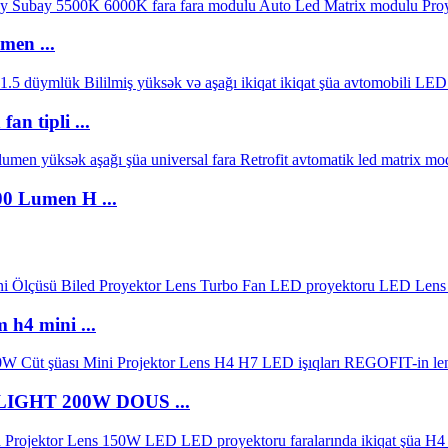
en ...
n tipli ...
0 Lumen H ...
h4 mini ...
IGHT 200W DOUS ...