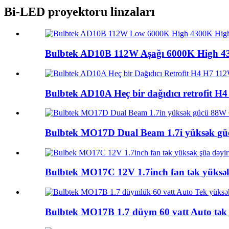
Bi-LED proyektoru linzaları
Bulbtek AD10B 112W Aşağı 6000K High 4300
Bulbtek AD10A Heç bir dağıdıcı retrofit H4 
Bulbtek MO17D Dual Beam 1.7i yüksək güc
Bulbtek MO17C 12V 1.7inch fan tək yüksək 
Bulbtek MO17B 1.7 düym 60 vatt Auto tək bi