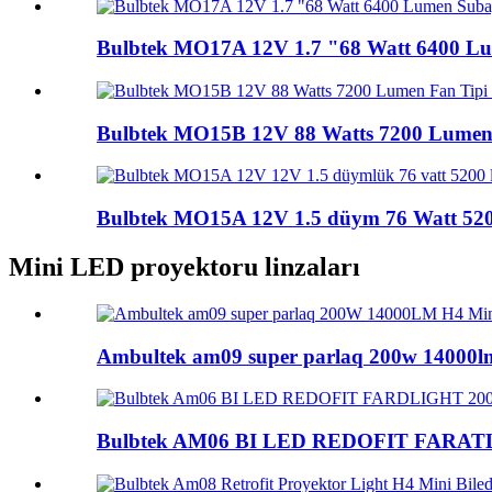
Bulbtek MO17A 12V 1.7 "68 Watt 6400 Lum
Bulbtek MO15B 12V 88 Watts 7200 Lumen fa
Bulbtek MO15A 12V 1.5 düym 76 Watt 520
Mini LED proyektoru linzaları
Ambultek am09 super parlaq 200w 14000lm 
Bulbtek AM06 BI LED REDOFIT FARATL