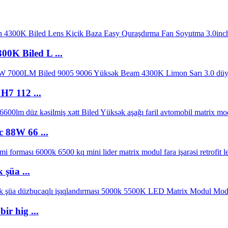
K ​​Biled L ...
H7 112 ...
 88W 66 ...
şüa ...
r hig ...