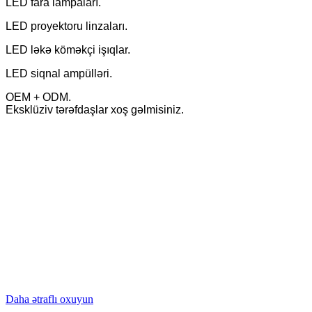
LED fara lampaları.
LED proyektoru linzaları.
LED ləkə köməkçi işıqlar.
LED siqnal ampülləri.
OEM + ODM.
Eksklüziv tərəfdaşlar xoş gəlmisiniz.
Daha ətraflı oxuyun