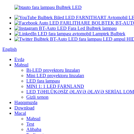
English
Evdə
Məhsul
Bi-LED proyektoru linzaları
Mini LED proyektoru linzaları
LED fara lampası
MINI 1: 1 LED FARNLAND
LED TƏHLÜKƏSİZ ƏLAVƏ ƏLAVƏ SERİAL LO
Gizli xenon
Haqqımızda
Download
Macal
Məhsul
Test
Alibaba