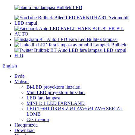
English
Evdə
Məhsul
Bi-LED proyektoru linzaları
Mini LED proyektoru linzaları
LED fara lampası
MINI 1: 1 LED FARNLAND
LED TƏHLÜKƏSİZ ƏLAVƏ ƏLAVƏ SERİAL
LOMB
Gizli xenon
Haqqımızda
Download