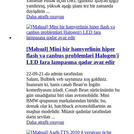
xəbərdar etmək üçün DRL (gündüz işləyən işığı)
yandırırıq, yüksək aşağı şüanı tez bir zamanda
dəyişdirin ...
Daha ətraflı oxuyun
[Məhsul] Mini bir həmyerlinin hiper
flash və canbus problemləri Halogen'i
LED fara lampasına qədər əvəz edir
22-09-21-də admin tərəfindən
Salam, Bulbtek veb saytımıza xoş gəldiniz.
İnanıram ki, hamı cənab Bean'ın İngilis
komediyasını izlədi. Cənab Bean sürücüsünün bu
gün sınadığımız biri olan avtomobildir. Mini
BMW qrupunun markalarından biridir, bu,
demək olar ki, hatchback avtomobillərinin ən
məşhur modelidir. Müasir qadınlar tərəfindən
dərin sevilən ...
Daha ətraflı oxuyun