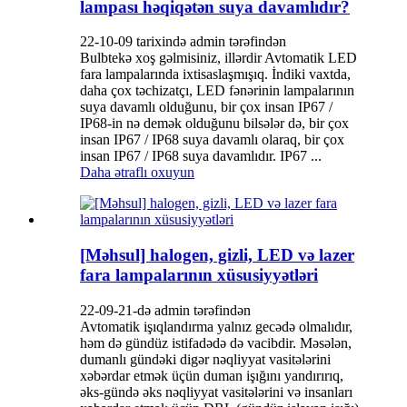
lampası həqiqətən suya davamlıdır?
22-10-09 tarixində admin tərəfindən
Bulbtekə xoş gəlmisiniz, illərdir Avtomatik LED
fara lampalarında ixtisaslaşmışıq. İndiki vaxtda,
daha çox təchizatçı, LED fənərinin lampalarının
suya davamlı olduğunu, bir çox insan IP67 /
IP68-in nə demək olduğunu bilsələr də, bir çox
insan IP67 / IP68 suya davamlı olaraq, bir çox
insan IP67 / IP68 suya davamlıdır. IP67 ...
Daha ətraflı oxuyun
[Məhsul] halogen, gizli, LED və lazer
fara lampalarının xüsusiyyətləri
22-09-21-də admin tərəfindən
Avtomatik işıqlandırma yalnız gecədə olmalıdır,
həm də gündüz istifadədə də vacibdir. Məsələn,
dumanlı gündəki digər nəqliyyat vasitələrini
xəbərdar etmək üçün duman işığını yandırırıq,
əks-gündə əks nəqliyyat vasitələrini və insanları