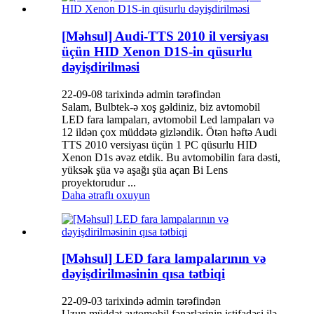
[Məhsul] Audi-TTS 2010 il versiyası
üçün HID Xenon D1S-in qüsurlu
dəyişdirilməsi
22-09-08 tarixində admin tərəfindən
Salam, Bulbtek-ə xoş gəldiniz, biz avtomobil
LED fara lampaları, avtomobil Led lampaları və
12 ildən çox müddətə gizləndik. Ötən həftə Audi
TTS 2010 versiyası üçün 1 PC qüsurlu HID
Xenon D1s əvəz etdik. Bu avtomobilin fara dəsti,
yüksək şüa və aşağı şüa açan Bi Lens
proyektorudur ...
Daha ətraflı oxuyun
[Məhsul] LED fara lampalarının və
dəyişdirilməsinin qısa tətbiqi
22-09-03 tarixində admin tərəfindən
Uzun müddət avtomobil fənərlərinin istifadəsi ilə