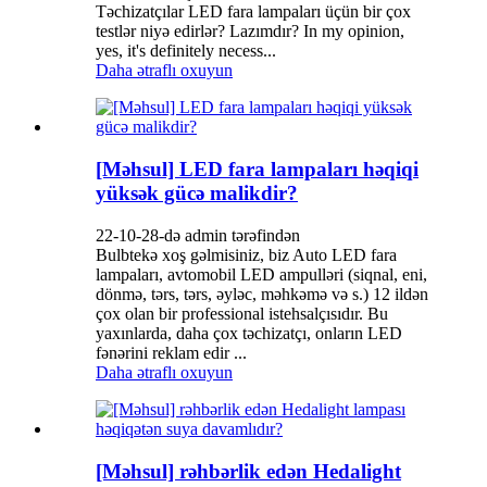
Təchizatçılar LED fara lampaları üçün bir çox
testlər niyə edirlər? Lazımdır? In my opinion,
yes, it's definitely necess...
Daha ətraflı oxuyun
[Məhsul] LED fara lampaları həqiqi
yüksək gücə malikdir?
22-10-28-də admin tərəfindən
Bulbtekə xoş gəlmisiniz, biz Auto LED fara
lampaları, avtomobil LED ampulləri (siqnal, eni,
dönmə, tərs, tərs, əyləc, məhkəmə və s.) 12 ildən
çox olan bir professional istehsalçısıdır. Bu
yaxınlarda, daha çox təchizatçı, onların LED
fənərini reklam edir ...
Daha ətraflı oxuyun
[Məhsul] rəhbərlik edən Hedalight