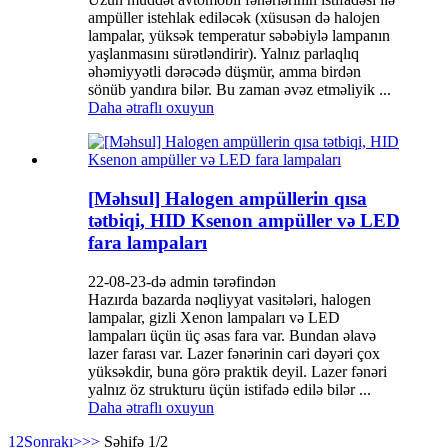
ampüller istehlak ediləcək (xüsusən də halojen
lampalar, yüksək temperatur səbəbiylə lampanın
yaşlanmasını sürətləndirir). Yalnız parlaqlıq
əhəmiyyətli dərəcədə düşmür, amma birdən
sönüb yandıra bilər. Bu zaman əvəz etməliyik ...
Daha ətraflı oxuyun
[Məhsul] Halogen ampüllerin qısa
tətbiqi, HID Ksenon ampüller və LED
fara lampaları
22-08-23-də admin tərəfindən
Hazırda bazarda nəqliyyat vasitələri, halogen
lampalar, gizli Xenon lampaları və LED
lampaları üçün üç əsas fara var. Bundan əlavə
lazer farası var. Lazer fənərinin cari dəyəri çox
yüksəkdir, buna görə praktik deyil. Lazer fənəri
yalnız öz strukturu üçün istifadə edilə bilər ...
Daha ətraflı oxuyun
1
2
Sonrakı>
>>
Səhifə 1/2