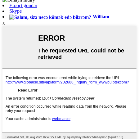
E-poçt göndər
Skype
William
x