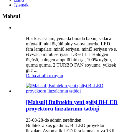
İşləmək
Məhsul
Hər kəsə salam, yenə də burada baxın, sadəcə
müxtəlif mini ölçülü pluy və oynayırdıq LED
fara lampaları: mini6 seriyası, mini5 seriyası və s.
Əvvəlcə mini6 seriyası: 1.Real 1: 1 Halogen
ölçüsü, halogen ampulü birbaşa, 100% uyğun,
qurma qurma. 2.TURBO FAN soyutma, yüksək
güc ...
Daha ətraflı oxuyun
[Məhsul] Bulbtekin yeni gəlişi Bi-LED
proyektoru linzalarının tətbiqi
23-03-28-də admin tərəfindən
Bulbtek-ə xoş gəldiniz, Bi-LED proyektor
linzaları, Avtomatik LED fara lampaları və 13 il