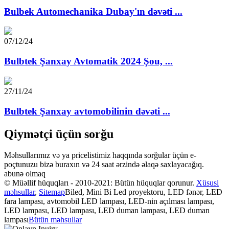
Bulbek Automechanika Dubay'ın dəvəti ...
07/12/24
Bulbtek Şanxay Avtomatik 2024 Şou, ...
27/11/24
Bulbtek Şanxay avtomobilinin dəvəti ...
Qiymətçi üçün sorğu
Məhsullarımız və ya pricelistimiz haqqında sorğular üçün e-
poçtunuzu bizə buraxın və 24 saat ərzində əlaqə saxlayacağıq.
abunə olmaq
© Müəllif hüquqları - 2010-2021: Bütün hüquqlar qorunur.
Xüsusi
məhsullar
,
Sitemap
Biled, Mini Bi Led proyektoru, LED fənər, LED
fara lampası, avtomobil LED lampası, LED-nin açılması lampası,
LED lampası, LED lampası, LED duman lampası, LED duman
lampası
Bütün məhsullar