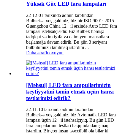
Yüksək Güc LED fara lampaları
22-12-01 tarixində admin tərəfindən
Bulbtek-a xoş gəldiniz, biz bir ISO 9001: 2015
Guangzhou China 12+ il ərzində Auto LED fara
lampası istehsalçısıdır. Biz Bulbek həmişə
tədqiqat və inkişafa və daim yeni məhsullara
başlamağa davam edirik. Bu gün 3 seriyanı
bülbütümüzü tanıtmaq istərdim ...
Daha ətraflı oxuyun
[Məhsul] LED fara ampullərimizin
keyfiyyətini təmin etmək üçün hansı
testlərimizi edirik?
22-11-10 tarixində admin tərəfindən
Bulbtek-ə xoş gəldiniz, biz Avtomatik LED fara
lampası üçün 12+ il istehsalçıyıq. Bu gün LED
fara lampalarının testləri haqqında danışmaq
istərdim. Bir çox insan təəccüblü ola bilər ki,