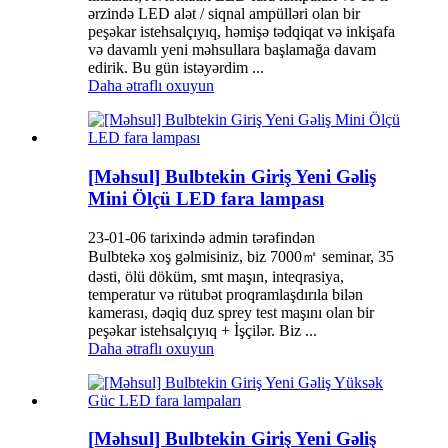
ərzində LED alət / siqnal ampülləri olan bir
peşəkar istehsalçıyıq, həmişə tədqiqat və inkişafa
və davamlı yeni məhsullara başlamağa davam
edirik. Bu gün istəyərdim ...
Daha ətraflı oxuyun
[Məhsul] Bulbtekin Giriş Yeni Gəliş
Mini Ölçü LED fara lampası
23-01-06 tarixində admin tərəfindən
Bulbtekə xoş gəlmisiniz, biz 7000㎡ seminar, 35
dəsti, ölü döküm, smt maşın, inteqrasiya,
temperatur və rütubət proqramlaşdırıla bilən
kamerası, dəqiq duz sprey test maşını olan bir
peşəkar istehsalçıyıq + İşçilər. Biz ...
Daha ətraflı oxuyun
[Məhsul] Bulbtekin Giriş Yeni Gəliş