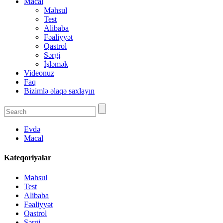
Macal
Məhsul
Test
Alibaba
Fəaliyyət
Qastrol
Sərgi
İşləmək
Videonuz
Faq
Bizimlə əlaqə saxlayın
Evdə
Macal
Kateqoriyalar
Məhsul
Test
Alibaba
Fəaliyyət
Qastrol
Sərgi