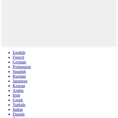
English
French
German
Portuguese
Spanish
Russian
Japanese
Korean
Arabic
Irish
Greek
Turkish
Italian
Danish