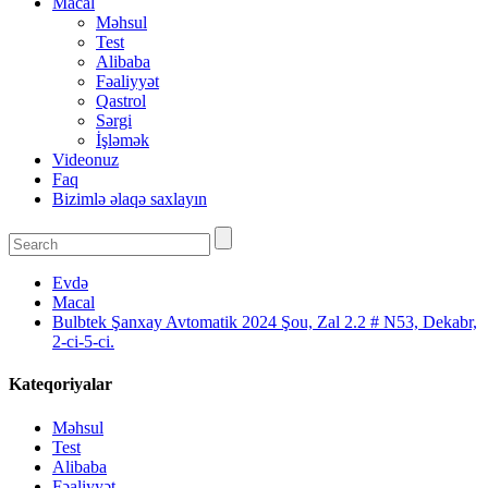
Macal
Məhsul
Test
Alibaba
Fəaliyyət
Qastrol
Sərgi
İşləmək
Videonuz
Faq
Bizimlə əlaqə saxlayın
Evdə
Macal
Bulbtek Şanxay Avtomatik 2024 Şou, Zal 2.2 # N53, Dekabr,
2-ci-5-ci.
Kateqoriyalar
Məhsul
Test
Alibaba
Fəaliyyət