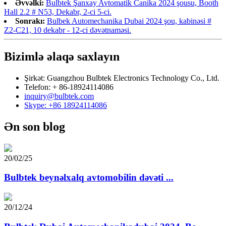
Əvvəlki:
Bulbtek Şanxay Avtomatik Canika 2024 şousu, Booth
Hall 2.2 # N53, Dekabr, 2-ci 5-ci.
Sonrakı:
Bulbek Automechanika Dubai 2024 şou, kabinəsi #
Z2-C21, 10 dekabr - 12-ci dəvətnaməsi.
Bizimlə əlaqə saxlayın
Şirkət: Guangzhou Bulbtek Electronics Technology Co., Ltd.
Telefon: + 86-18924114086
inquiry@bulbtek.com
Skype: +86 18924114086
Ən son blog
20/02/25
Bulbtek beynəlxalq avtomobilin dəvəti ...
20/12/24