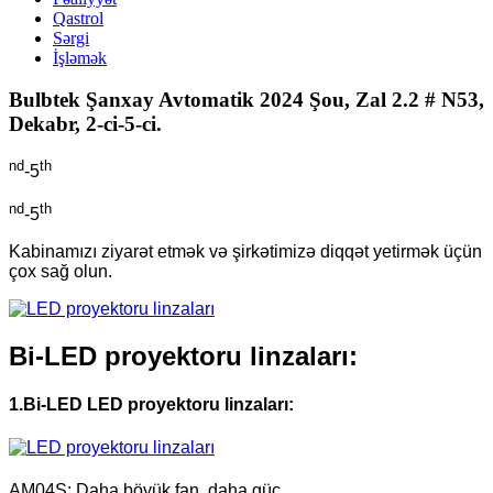
Qastrol
Sərgi
İşləmək
Bulbtek Şanxay Avtomatik 2024 Şou, Zal 2.2 # N53,
Dekabr, 2-ci-5-ci.
nd
th
-5
nd
th
-5
Kabinamızı ziyarət etmək və şirkətimizə diqqət yetirmək üçün
çox sağ olun.
Bi-LED proyektoru linzaları:
1.Bi-LED LED proyektoru linzaları:
AM04S: Daha böyük fan, daha güc.