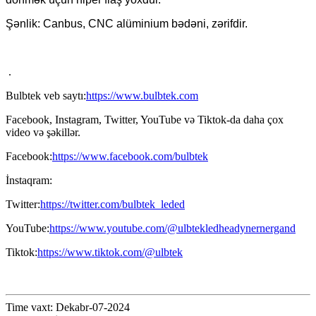
Şənlik: Canbus, CNC alüminium bədəni, zərifdir.
.
Bulbtek veb saytı:
https://www.bulbtek.com
Facebook, Instagram, Twitter, YouTube və Tiktok-da daha çox
video və şəkillər.
Facebook:
https://www.facebook.com/bulbtek
İnstaqram:
Twitter:
https://twitter.com/bulbtek_leded
YouTube:
https://www.youtube.com/@ulbtekledheadynernergand
Tiktok:
https://www.tiktok.com/@ulbtek
Time vaxt: Dekabr-07-2024