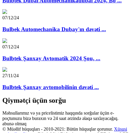
Bulbtek Dubai Automechanikadubai 2024, Bo ...
07/12/24
Bulbek Automechanika Dubay'ın dəvəti ...
07/12/24
Bulbtek Şanxay Avtomatik 2024 Şou, ...
27/11/24
Bulbtek Şanxay avtomobilinin dəvəti ...
Qiymətçi üçün sorğu
Məhsullarımız və ya pricelistimiz haqqında sorğular üçün e-
poçtunuzu bizə buraxın və 24 saat ərzində əlaqə saxlayacağıq.
abunə olmaq
© Müəllif hüquqları - 2010-2021: Bütün hüquqlar qorunur.
Xüsusi