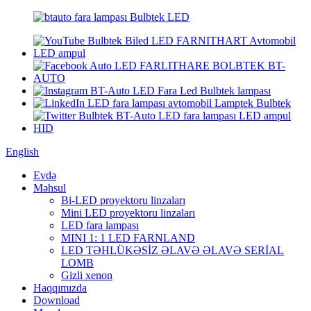
English
Evdə
Məhsul
Bi-LED proyektoru linzaları
Mini LED proyektoru linzaları
LED fara lampası
MINI 1: 1 LED FARNLAND
LED TƏHLÜKƏSİZ ƏLAVƏ ƏLAVƏ SERİAL
LOMB
Gizli xenon
Haqqımızda
Download